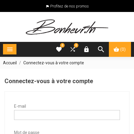
Profitez de nos promos

0
0





(0)
Accueil
Connectez-vous à votre compte
Connectez-vous à votre compte
E-mail
Mot de passe