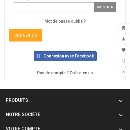
MONTRER
Mot de passe oublié ?

CONNEXION
ADD

MON

Connexion avec Facebook
FAV

COM

Pas de compte ? Créez-en un
SCR
PRODUITS

NOTRE SOCIÉTÉ

VOTRE COMPTE
